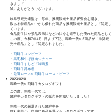
きまして
誠にありがとうございます。
岐阜県観光連盟は、毎年、推奨観光土産品審査会を開き、
数ある特産品の中から優れた商品を推奨観光土産品として認定し
ています。
食品衛生法や景品表示法などの法令を遵守した優れた商品として
この度、令和7年4月1日より下記、馬喰一代の5商品が「推奨観
光土産品」として認定されました。
・
飛騨牛コンビーフ
・
黒毛和牛ほほ肉シチュー
・
飛騨牛すじどて味噌煮
・
飛騨牛昆布巻
・
厳選ロースの飛騨牛ローストビーフ
2023/02/01
馬喰一代の飛騨牛カタログギフト
この度、馬喰一代では、
飛騨牛カタログギフトの販売を開始いたしました！
馬喰一代の厳選された飛騨牛を
贈り先様が、自由に商品を選べるカタログギフトです。