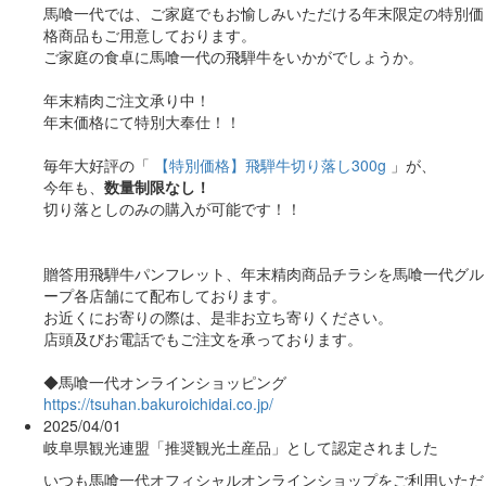
馬喰一代では、ご家庭でもお愉しみいただける年末限定の特別価
格商品もご用意しております。
ご家庭の食卓に馬喰一代の飛騨牛をいかがでしょうか。
年末精肉ご注文承り中！
年末価格にて特別大奉仕！！
毎年大好評の「
【特別価格】飛騨牛切り落し300g
」が、
今年も、
数量制限なし！
切り落としのみの購入が可能です！！
贈答用飛騨牛パンフレット、年末精肉商品チラシを馬喰一代グル
ープ各店舗にて配布しております。
お近くにお寄りの際は、是非お立ち寄りください。
店頭及びお電話でもご注文を承っております。
◆馬喰一代オンラインショッピング
https://tsuhan.bakuroichidai.co.jp/
2025/04/01
岐阜県観光連盟「推奨観光土産品」として認定されました
いつも馬喰一代オフィシャルオンラインショップをご利用いただ