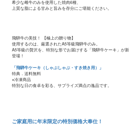
希少な雌牛のみを使用した焼肉6種、
上質な脂による甘みと旨みを存分にご堪能ください。
飛騨牛の美技！ 【極上の贈り物】
使用するのは、厳選されたA5等級飛騨牛のみ。
A5等級の贅沢を、特別な形でお届けする「飛騨牛ケーキ」が新
登場！
「飛騨牛ケーキ（しゃぶしゃぶ・すき焼き用）」
特典．送料無料
※冷凍商品
特別な日の食卓を彩る、サプライズ満点の逸品です。
ご家庭用に年末限定の特別価格大奉仕！