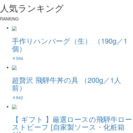
人気ランキング
RANKING
手作りハンバーグ（生） （190g／1
個）
￥594
超贅沢 飛騨牛丼の具 （200g／1人
前）
￥842
【 ギフト 】厳選ロースの飛騨牛ロー
ストビーフ [自家製ソース・化粧箱