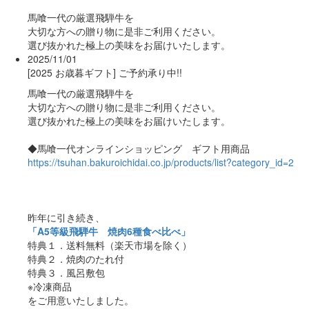
馬喰一代の厳選飛騨牛を
大切な方への贈り物に是非ご利用ください。
選び抜かれた極上の美味をお届けいたします。
2025/11/01
[2025 お歳暮ギフト] ご予約承り中!!
馬喰一代の厳選飛騨牛を
大切な方への贈り物に是非ご利用ください。
選び抜かれた極上の美味をお届けいたします。
◆馬喰一代オンラインショッピング ギフト用商品
https://tsuhan.bakuroichidai.co.jp/products/list?category_id=2
昨年に引き続き、
「A5等級飛騨牛 焼肉6種食べ比べ」
特典１．送料無料（楽天市場を除く）
特典２．焼肉のたれ付
特典３．風呂敷包
※冷凍商品
をご用意いたしました。