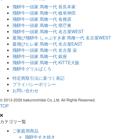
飛騨牛一頭家 馬喰一代 長良本家
飛騨牛一頭家 馬喰一代 岐阜神田
飛騨牛一頭家 馬喰一代 各務原
飛騨牛一頭家 馬喰一代 県庁東
飛騨牛一頭家 馬喰一代 名古屋WEST
最飛び飛騨牛 しゃぶすき家 馬喰一代 名古屋WEST
最飛びヒレ家 馬喰一代 名古屋EAST
飛騨牛一頭家 馬喰一代 名古屋 栄
飛騨牛一頭家 馬喰一代 銀座
飛騨牛一頭家 馬喰一代 KITTE大阪
飛騨牛グリルばくろ
特定商取引法に基づく表記
プライバシーポリシー
お問い合わせ
© 2013-
2026 bakuroichidai Co.,Ltd. All Rights Reserved.
TOP
カテゴリ一覧
ご家庭用商品
飛騨牛すき焼き