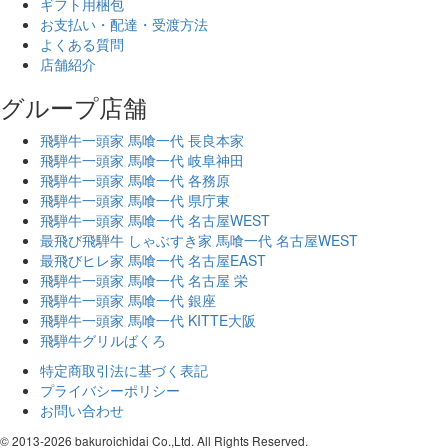
ギフト用梱包
お支払い・配達・受渡方法
よくある質問
店舗紹介
グループ店舗
飛騨牛一頭家 馬喰一代 長良本家
飛騨牛一頭家 馬喰一代 岐阜神田
飛騨牛一頭家 馬喰一代 各務原
飛騨牛一頭家 馬喰一代 県庁東
飛騨牛一頭家 馬喰一代 名古屋WEST
最飛び飛騨牛 しゃぶすき家 馬喰一代 名古屋WEST
最飛びヒレ家 馬喰一代 名古屋EAST
飛騨牛一頭家 馬喰一代 名古屋 栄
飛騨牛一頭家 馬喰一代 銀座
飛騨牛一頭家 馬喰一代 KITTE大阪
飛騨牛グリルばくろ
特定商取引法に基づく表記
プライバシーポリシー
お問い合わせ
© 2013-
2026 bakuroichidai Co.,Ltd. All Rights Reserved.