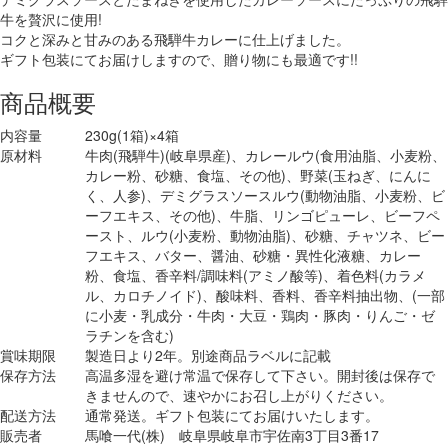
牛を贅沢に使用!
コクと深みと甘みのある飛騨牛カレーに仕上げました。
ギフト包装にてお届けしますので、贈り物にも最適です!!
商品概要
内容量
230g(1箱)×4箱
原材料
牛肉(飛騨牛)(岐阜県産)、カレールウ(食用油脂、小麦粉、
カレー粉、砂糖、食塩、その他)、野菜(玉ねぎ、にんに
く、人参)、デミグラスソースルウ(動物油脂、小麦粉、ビ
ーフエキス、その他)、牛脂、リンゴピューレ、ビーフペ
ースト、ルウ(小麦粉、動物油脂)、砂糖、チャツネ、ビー
フエキス、バター、醤油、砂糖・異性化液糖、カレー
粉、食塩、香辛料/調味料(アミノ酸等)、着色料(カラメ
ル、カロチノイド)、酸味料、香料、香辛料抽出物、(一部
に小麦・乳成分・牛肉・大豆・鶏肉・豚肉・りんご・ゼ
ラチンを含む)
賞味期限
製造日より2年。別途商品ラベルに記載
保存方法
高温多湿を避け常温で保存して下さい。開封後は保存で
きませんので、速やかにお召し上がりください。
配送方法
通常発送。ギフト包装にてお届けいたします。
販売者
馬喰一代(株) 岐阜県岐阜市宇佐南3丁目3番17