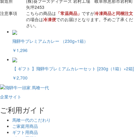
製造所
(株)葵フーズディナーズ 岩村工場 岐阜県恵那市岩村町
矢坪2453
注意事項
こちらの商品は
「常温商品」
ですが
冷凍商品と同梱注文
の場合は
冷凍便
でのお届けとなります。予めご了承くだ
さい。
飛騨牛プレミアムカレー （230g×1箱）
￥1,296
【 ギフト 】飛騨牛プレミアムカレーセット [230g（1箱）×2箱]
￥2,700
企業サイト
ご利用ガイド
馬喰一代のこだわり
ご家庭用商品
ギフト用商品