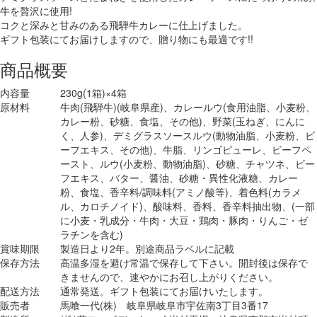
牛を贅沢に使用!
コクと深みと甘みのある飛騨牛カレーに仕上げました。
ギフト包装にてお届けしますので、贈り物にも最適です!!
商品概要
内容量
230g(1箱)×4箱
原材料
牛肉(飛騨牛)(岐阜県産)、カレールウ(食用油脂、小麦粉、
カレー粉、砂糖、食塩、その他)、野菜(玉ねぎ、にんに
く、人参)、デミグラスソースルウ(動物油脂、小麦粉、ビ
ーフエキス、その他)、牛脂、リンゴピューレ、ビーフペ
ースト、ルウ(小麦粉、動物油脂)、砂糖、チャツネ、ビー
フエキス、バター、醤油、砂糖・異性化液糖、カレー
粉、食塩、香辛料/調味料(アミノ酸等)、着色料(カラメ
ル、カロチノイド)、酸味料、香料、香辛料抽出物、(一部
に小麦・乳成分・牛肉・大豆・鶏肉・豚肉・りんご・ゼ
ラチンを含む)
賞味期限
製造日より2年。別途商品ラベルに記載
保存方法
高温多湿を避け常温で保存して下さい。開封後は保存で
きませんので、速やかにお召し上がりください。
配送方法
通常発送。ギフト包装にてお届けいたします。
販売者
馬喰一代(株) 岐阜県岐阜市宇佐南3丁目3番17