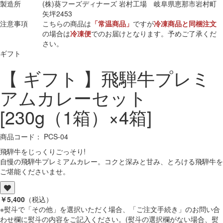
製造所
(株)葵フーズディナーズ 岩村工場 岐阜県恵那市岩村町
矢坪2453
注意事項
こちらの商品は
「常温商品」
ですが
冷凍商品と同梱注文
の場合は
冷凍便
でのお届けとなります。予めご了承くだ
さい。
ギフト
【 ギフト 】飛騨牛プレミ
アムカレーセット
[230g（1箱）×4箱]
商品コード： PCS-04
飛騨牛をじっくりごっそり!
自慢の飛騨牛プレミアムカレー。コクと深みと甘み、とろける飛騨牛を
ご堪能くださいませ。
￥5,400
（税込）
※熨斗で「その他」を選択いただく場合、「ご注文手続き」のお問い合
わせ欄に熨斗の内容をご記入ください。(熨斗の選択欄がない場合、熨